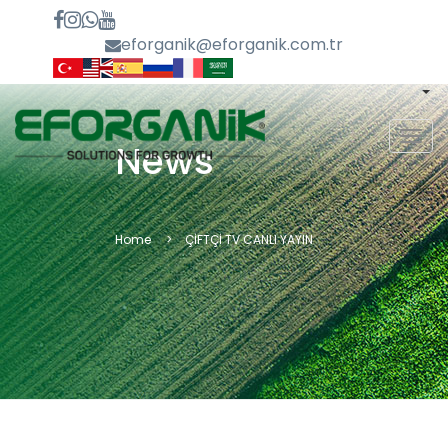
eforganik@eforganik.com.tr
MEN
News
Home
ÇİFTÇİ TV CANLI YAYIN