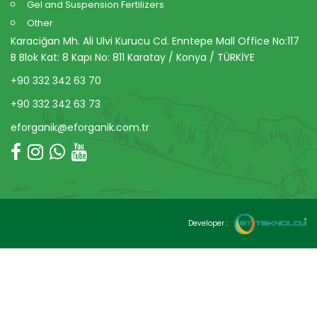
Gel and Suspension Fertilizers
Other
Karaciğan Mh. Ali Ulvi Kurucu Cd. Enntepe Mall Office No:117
B Blok Kat: 8 Kapı No: 811 Karatay / Konya / TÜRKİYE
+90 332 342 63 70
+90 332 342 63 73
eforganik@eforganik.com.tr
Developer :