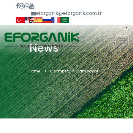
eforganik@eforganik.com.tr
MEN
News
Home
Bloomberg Tv Canlı yayını