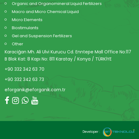
Organic and Organomineral Liquid Fertilizers
Macro and Micro Chemical Liquid
Micro Elements
Biostimulants
Gel and Suspension Fertilizers
Other
Karaciğan Mh. Ali Ulvi Kurucu Cd. Enntepe Mall Office No:117
B Blok Kat: 8 Kapı No: 811 Karatay / Konya / TÜRKİYE
+90 332 342 63 70
+90 332 342 63 73
eforganik@eforganik.com.tr
Developer :