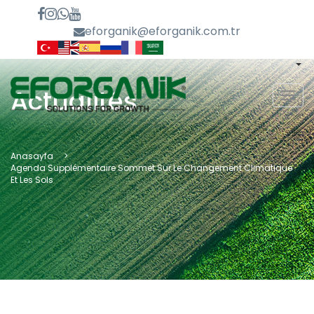
eforganik@eforganik.com.tr
Actualités
MEN
Anasayfa
Agenda Supplémentaire Sommet Sur Le Changement Climatique
Et Les Sols