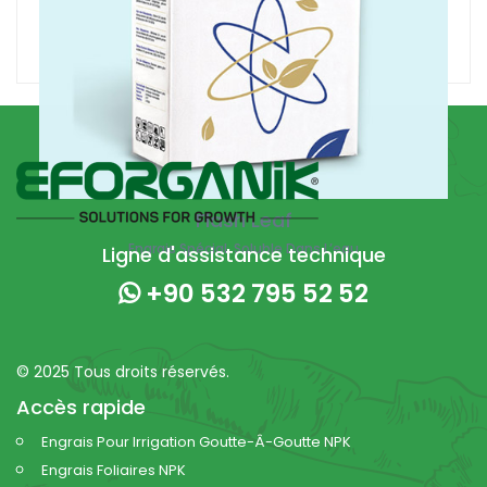
Flash Leaf
Engrais Spécial, Soluble Dans L’eau
Ligne d'assistance technique
+90 532 795 52 52
© 2025 Tous droits réservés.
Accès rapide
Engrais Pour Irrigation Goutte-Â-Goutte NPK
Engrais Foliaires NPK