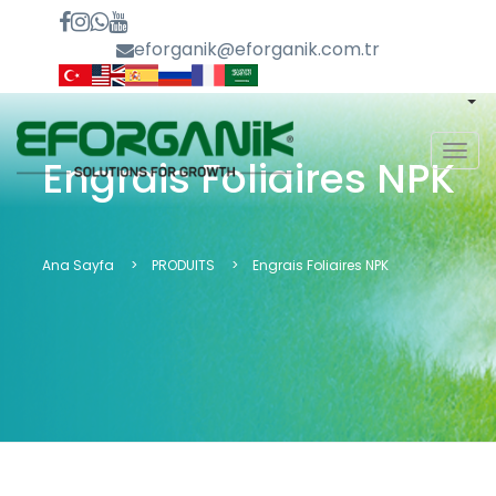
eforganik@eforganik.com.tr
MEN
Engrais Foliaires NPK
Ana Sayfa
PRODUITS
Engrais Foliaires NPK