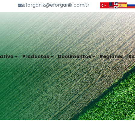
eforganik@eforganik.com.tr
ativo
Productos
Documentos
Regiones
So