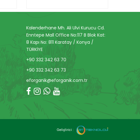
Kalenderhane Mh. Ali Ulvi Kurucu Cd.
Enntepe Mall Office No:117 B Blok Kat:
8 Kapı No: 811 Karatay / Konya /
TÜRKİYE
+90 332 342 63 70
+90 332 342 63 73
eforganik@eforganik.com.tr
Geliştirici :