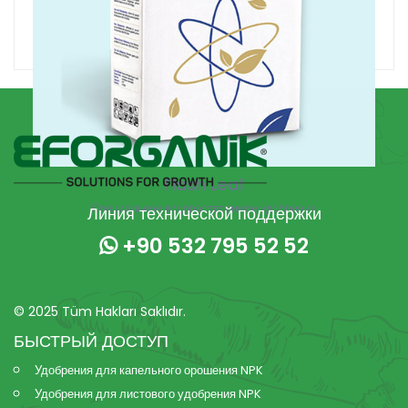
Flash Leaf
Специальное водорастворимое удобрение
Линия технической поддержки
+90 532 795 52 52
© 2025 Tüm Hakları Saklıdır.
БЫСТРЫЙ ДОСТУП
Удобрения для капельного орошения NPK
Удобрения для листового удобрения NPK