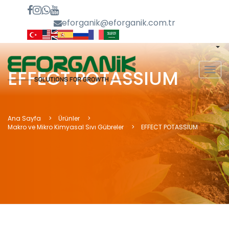
eforganik@eforganik.com.tr
MEN
EFFECT POTASSIUM
Ana Sayfa
Ürünler
Makro ve Mikro Kimyasal Sıvı Gübreler
EFFECT POTASSIUM