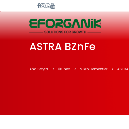
ASTRA BZnFe
Ana Sayfa
Ürünler
Mikro Elementler
ASTRA