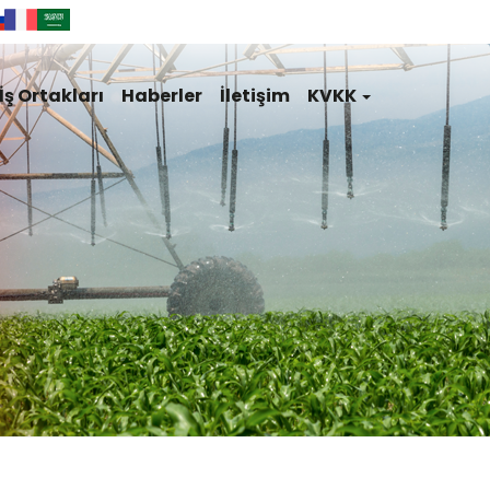
İş Ortakları
Haberler
İletişim
KVKK