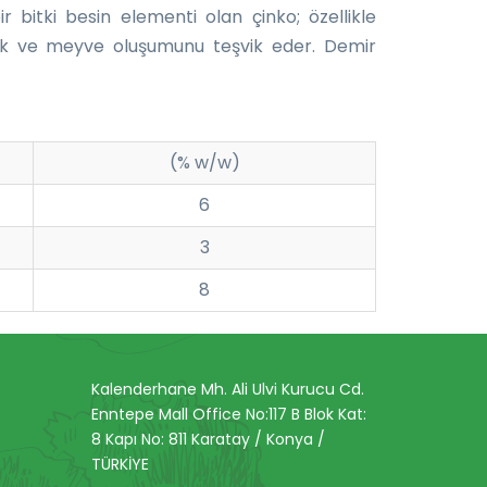
 bitki besin elementi olan çinko; özellikle
ı kök ve meyve oluşumunu teşvik eder. Demir
(% w/w)
6
3
8
Kalenderhane Mh. Ali Ulvi Kurucu Cd.
Enntepe Mall Office No:117 B Blok Kat:
8 Kapı No: 811 Karatay / Konya /
TÜRKİYE