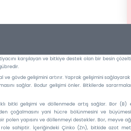
tiyacını karşılayan ve bitkiye destek olan bir besin çözelti
gübredir.
dal ve gövde gelişimini artırır. Yaprak gelişimini sağlayar
şmasını sağlar. Bodur gelişimi önler. Bitkilerde sararmalar
lı bitki gelişimi ve döllenmede artış sağlar. Bor (B) 
den çoğalmasını yani hücre bölünmesini ve büyümesini
ı bir polen yapısını ve döllenmeyi destekler. Bor, meyve 
le sahiptir. İçeriğindeki Çinko (Zn), bitkide azot me