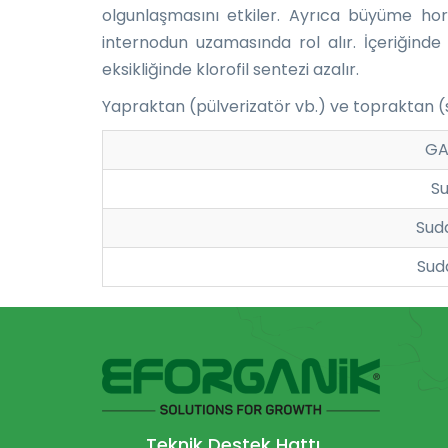
olgunlaşmasını etkiler. Ayrıca büyüme horm
internodun uzamasında rol alır. İçeriğinde
eksikliğinde klorofil sentezi azalır.
Yapraktan (pülverizatör vb.) ve topraktan (s
GA
Su
Sud
Sud
Teknik Destek Hattı