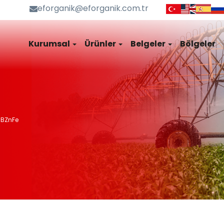
eforganik@eforganik.com.tr
Kurumsal
Ürünler
Belgeler
Bölgeler
 BZnFe