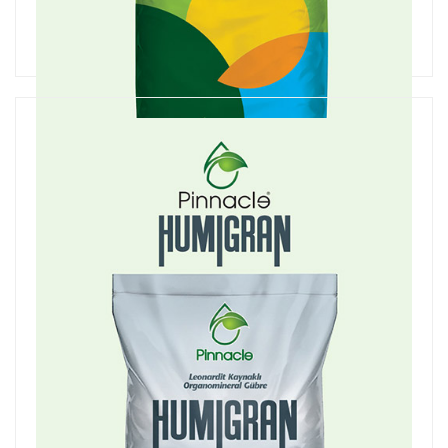
Humic-A
Azotlu Katı Organomineral Gübre