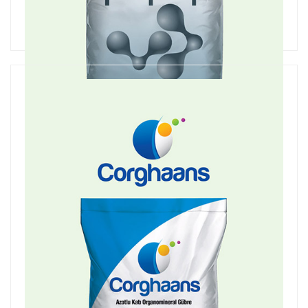
Pinancle Humigran
Leonardit Kaynaklı Organomineral Gübre