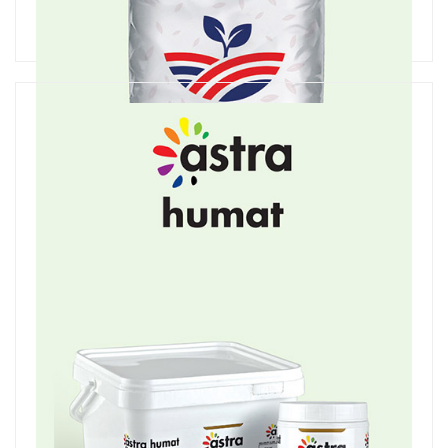
Effect K-Humate
Potasyum Humat