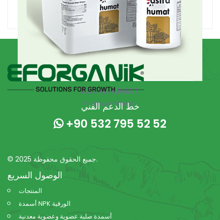
Astra HUMAT
Potasyum Humat
خط الدعم الفني
+90 532 795 52 52
© 2025 جميع الحقوق محفوظة.
الوصول السريع
المنتجات
أسمدة NPK الورقية
أسمدة صلبة عضوية وعضوية معدنية