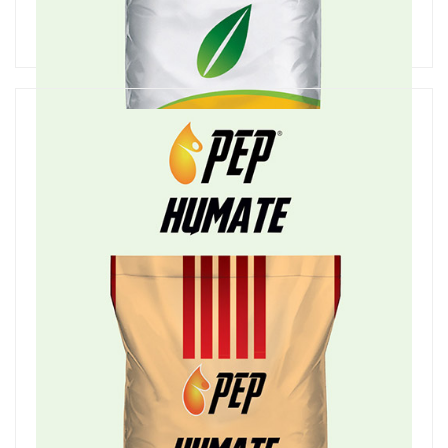
Humino
Azotlu Katı Organomineral Gübre