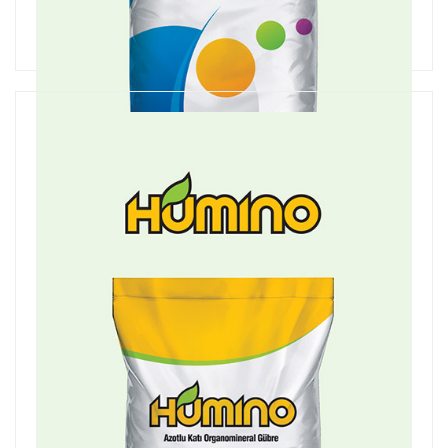
Corghaans
Azotlu Katı Organomineral Gübre